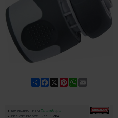
Share
Facebook
X
Pinterest
WhatsApp
Email
Σε απόθεμα
ΔΙΑΘΕΣΙΜΌΤΗΤΑ:
0911.73204
ΚΩΔΙΚΌΣ ΕΊΔΟΥΣ: