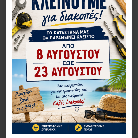
ΠΕΡΙΓΡΑ΄ΦΉ
ΤΑΧΥΣΥΝΔΕΣΜΟΣ 1/2'' - 5/8'' ΔΥΟ ΥΛΙΚΩΝ BENMAN 73204
ΑΞΙΟΛΟΓΉΣΕΙΣ
ΕΤΙΚΈΤΕΣ:
BENMAN
ΔΕΊΤΕ ΑΚΌΜΑ
ΑΠΌ ΤΟΝ ΊΔΙΟ ΚΑΤΑΣΚΕΥΑΣΤΉ
ΣΤΗΝ ΄ΙΔΙΑ ΚΑΤΗΓΟΡΊΑ
1-10 ΗΜΈΡΕΣ