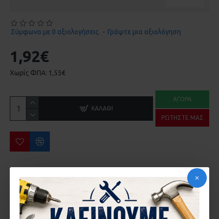
Σύμφωνα με 0 αξιολογήσεις.
-
Γράψτε μια αξιολόγηση
1,92€
Χωρίς ΦΠΑ: 1,55€
ΑΓΟΡΆ
ΚΑΛΆΘΙ
ΡΩΤΉΣΤΕ ΜΑΣ
ΠΕΡΙΣΣΌΤΕΡΑ ΑΠΌ ΤΗΝ ΙΔΙΑ ΜΆΡΚΑ
SHOCKWAVE IMPACT DUTY 1/4 DRIVE DEEP IMPACT SOCKET 8MM MILWAUKEE 4932480257
ΑΛΕΝ ΤΑΦ Νο 2 BENMAN 70066
3,45€
3,54€