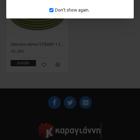
Don't show again.
Λάστιχο κήπου STEADY 1.2 50m LAVPLAST ADG 12S 50
40,48€
Καλάθι