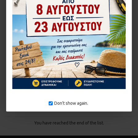
Einhell
503.3436510
Femi
1131.41222
ΘΑΜΝΟΚΟΠΤΙΚΟ
ΘΑΜΝΟΚΟΠΤΙΚΌ
ΒΕΝΖΙΝΗΣ GC-BC 25 AS
ΤΡΟΧΉΛΑΤΟ ΒΕΝΖΊΝΗΣ
EINHELL 3436510
52CC GARDY GUK-W-52
130,90€
141,25€
ΚΑΛΆΘΙ
ΚΑΛΆΘΙ
Don't show again.
Αγορά
Αγορά
You have reached the end of the list.