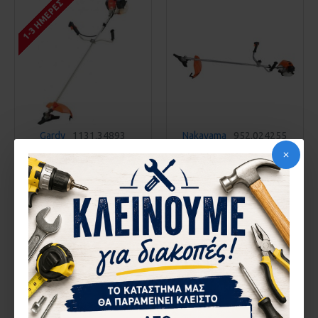
1-3 ΗΜΈΡΕΣ
Gardy
1131.34893
Nakayama
952.024255
ΘΑΜΝΟΚΟΠΤΙΚΟ
ΘΑΜΝΟΚΟΠΤΙΚΟ
ΒΕΝΖΙΝΗΣ 52CC GARDY
ΒΕΝΖΙΝΗΣ 62CC 3ΗΡ
GUK-52
NAKAYAMA PB6210 024255
117,56€
165,00€
ΚΑΛΆΘΙ
ΚΑΛΆΘΙ
Αγορά
Αγορά
ΚΑΤΌΠΙΝ ΠΑΡΑΓΓΕΛΊΑΣ
ΚΑΤΌΠΙΝ ΠΑΡΑΓΓΕΛΊΑΣ