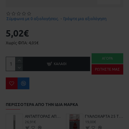
Σύμφωνα με 0 αξιολογήσεις.
-
Γράψτε μια αξιολόγηση
5,02€
Χωρίς ΦΠΑ: 4,05€
ΑΓΟΡΆ
ΚΑΛΆΘΙ
ΡΩΤΉΣΤΕ ΜΑΣ
ΠΕΡΙΣΣΌΤΕΡΑ ΑΠΌ ΤΗΝ ΙΔΙΑ ΜΆΡΚΑ
ΑΝΤΑΠΤΟΡΑΣ ΑΠΟ SDS-PLUS ΣΕ ΜΥΤΗ 1/4 ΜΕ ΜΑΓΝΗΤΗ BOSCH 2607000206
ΓΥΑΛΟΧΑΡΤΑ 25 ΤΕΜ BOSCH 2608607417-720 102X62X93mm
26,91€
19,00€