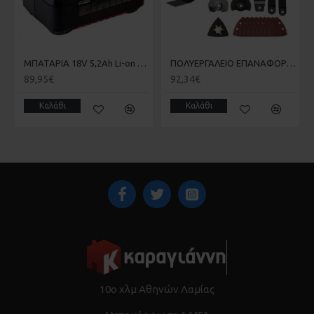
ΜΠΑΤΑΡΙΑ 18V 5,2Ah Li-on POWER X CHANGE EINHELL 4511437
ΠΟΛΥΕΡΓΑΛΕΙΟ ΕΠΑΝΑΦΟΡΤΙΖΟΜΕΝΟ ΧΩΡΙΣ ΜΠΑΤΑΡΙΑ ΚΑΙ ΦΟΡΤΙΣΤΗ EINHELL TE-MG 18 Li 4465160
89,95€
92,34€
Καλάθι
Καλάθι
10ο χλμ Αθηνών Λαμίας