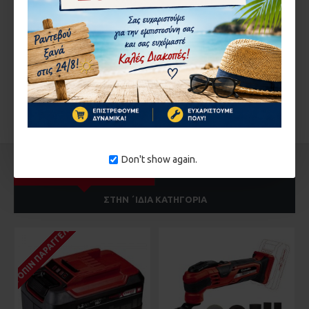
Εισάγετε τον κωδικό
στο παρακάτω πεδίο
ΣΥΝΈΧΕΙΑ
Don't show again.
ΔΕΊΤΕ ΑΚΌΜΑ
ΑΠΌ ΤΟΝ ΊΔΙΟ ΚΑΤΑΣΚΕΥΑΣΤΉ
ΣΤΗΝ ΄ΙΔΙΑ ΚΑΤΗΓΟΡΊΑ
ΚΑΤΌΠΙΝ ΠΑΡΑΓΓΕΛΊΑΣ