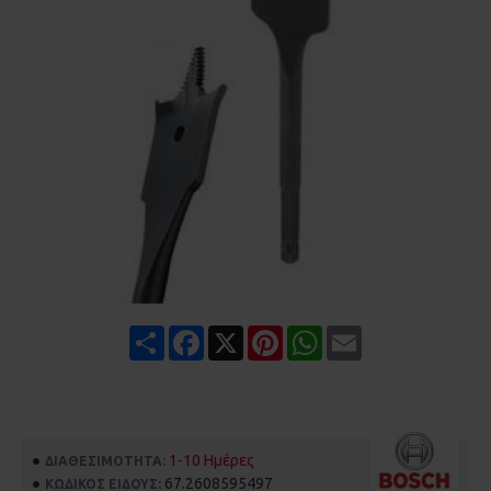
Share
Facebook
X
Pinterest
WhatsApp
Email
1-10 Ημέρες
ΔΙΑΘΕΣΙΜΌΤΗΤΑ:
67.2608595497
ΚΩΔΙΚΌΣ ΕΊΔΟΥΣ: