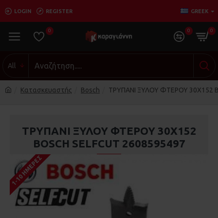
LOGIN
REGISTER
GREEK
0
0
0
All
Κατασκευαστής
Bosch
ΤΡΥΠΑΝΙ ΞΥΛΟΥ ΦΤΕΡΟΥ 30Χ152 
ΤΡΥΠΑΝΙ ΞΥΛΟΥ ΦΤΕΡΟΥ 30Χ152
BOSCH SELFCUT 2608595497
1-10 ΗΜΈΡΕΣ