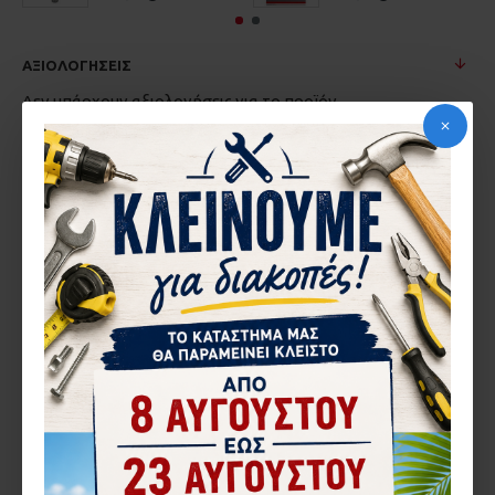
ΑΞΙΟΛΟΓΉΣΕΙΣ
Δεν υπάρχουν αξιολογήσεις για το προϊόν.
ΓΡΆΨΤΕ ΜΙΑ ΑΞΙΟΛΌΓΗΣΗ
Το Όνομα σας
Η Αξιολόγηση σας
Σημείωση:
η HTML δεν επεξεργάζεται!
Κακή
Καλή
Βαθμολογία
CAPTCHA