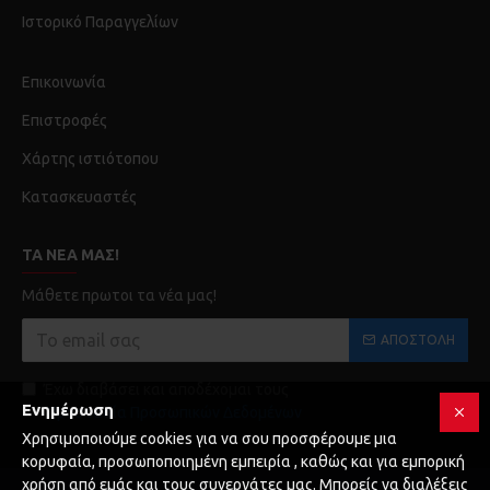
Ιστορικό Παραγγελίων
Επικοινωνία
Επιστροφές
Χάρτης ιστιότοπου
Κατασκευαστές
ΤΑ ΝΈΑ ΜΑΣ!
Μάθετε πρωτοι τα νέα μας!
ΑΠΟΣΤΟΛΉ
Έχω διαβάσει και αποδέχομαι τους
Ενημέρωση
Προστασία Προσωπικών Δεδομένων
Χρησιμοποιούμε cookies για να σου προσφέρουμε μια
κορυφαία, προσωποποιημένη εμπειρία , καθώς και για εμπορική
χρήση από εμάς και τους συνεργάτες μας. Μπορείς να διαλέξεις