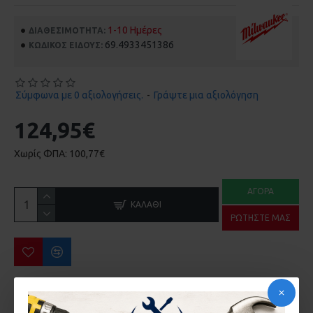
1-10 Ημέρες
ΔΙΑΘΕΣΙΜΌΤΗΤΑ:
69.4933451386
ΚΩΔΙΚΌΣ ΕΊΔΟΥΣ:
Σύμφωνα με 0 αξιολογήσεις.
-
Γράψτε μια αξιολόγηση
124,95€
Χωρίς ΦΠΑ: 100,77€
ΑΓΟΡΆ
ΚΑΛΆΘΙ
ΡΩΤΉΣΤΕ ΜΑΣ
ΠΕΡΙΣΣΌΤΕΡΑ ΑΠΌ ΤΗΝ ΙΔΙΑ ΜΆΡΚΑ