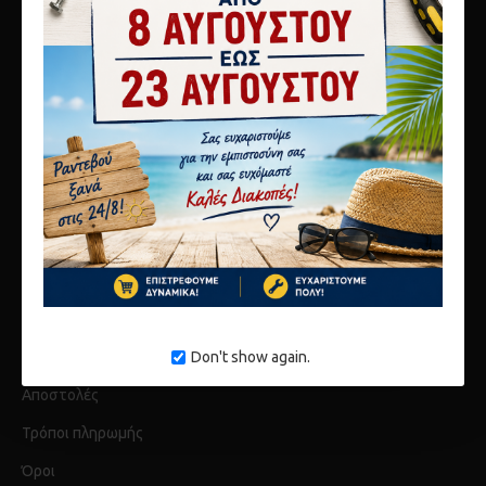
10ο χλμ Αθηνών Λαμίας
Μεταμόρφωση 14451
τηλ 2117808440
info@karagianni.com
Λίγα λόγια για εμάς
Don't show again.
Αποστολές
Τρόποι πληρωμής
Όροι