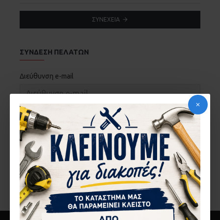
ΣΥΝΈΧΕΙΑ
ΣΎΝΔΕΣΗ ΠΕΛΑΤΏΝ
Διεύθυνση e-mail
Κωδικός
Απώλεια Κωδικού
ΣΎΝΔΕΣΗ