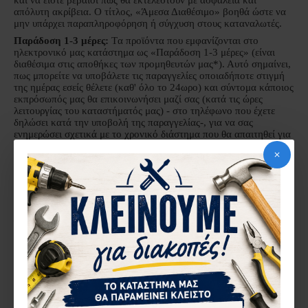
απόλυτη ακρίβεια. Ο τίτλος, «Άμεσα Διαθέσιμο» βοηθά ώστε να
μην υπάρχει παραπληροφόρηση ή σύγχυση στους καταναλωτές.
Παράδοση 1-3 μέρες:
Tα προϊόντα που εμφανίζονται στο
ηλεκτρονικό μας κατάστημα ως «Παράδοση 1-3 μέρες» (είναι
διαθέσιμα στις αποθήκες των προμηθευτών μας*). Αυτό σημαίνει,
πως μπορείτε να υποβάλετε τις παραγγελίες οποιαδήποτε στιγμή
της ημέρας εσείς θέλετε (καθ' όλο το 24ωρο) και σύντομα κάποιος
εκπρόσωπός μας θα επικοινωνήσει μαζί σας (κατά τις ώρες
λειτουργίας του καταστήματός μας) - στο τηλέφωνο που έχετε
δηλώσει κατά την υποβολή της παραγγελίας-, για να σας
ενημερώσει σχετικά με το χρονικό διάστημα που θα απαιτηθεί για
την αποστολή των προϊόντων και την τελική παράδοση σε εσας».
Σε κάθε περίπτωση, οφείλουμε να σας κρατούμε ενήμερους
σχετικά με την "ομαλή πορεία"* της παραγγελίας σας.
*Σημ.- Το κατάστημά μας επιφυλάσσεται για περιπτώσεις
επιπρόσθετης καθυστέρησης ή αδυναμίας παραλαβής προϊόντων
από τους προμηθευτές του, καθώς τα εν λόγω προϊόντα δε
βρίσκονται με φυσικό τρόπο στην κατοχή του.
Κατόπιν Παραγγελίας
.
Tα προϊόντα που εμφανίζονται στο
ηλεκτρονικό μας κατάστημα ως «
Κατόπιν Παραγγελίας
»
δεν
είναι
διαθέσιμα και η παραδοσή τους μπορεί να γίνει από 1 εώς 2
μήνες
.