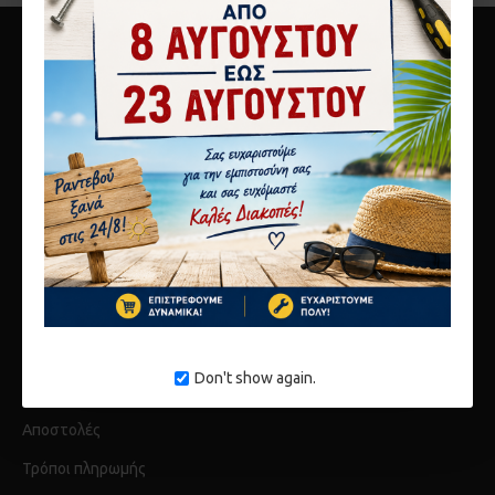
10ο χλμ Αθηνών Λαμίας
Μεταμόρφωση 14451
τηλ 2117808440
info@karagianni.com
Don't show again.
Λίγα λόγια για εμάς
Αποστολές
Τρόποι πληρωμής