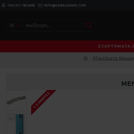
ΤΗΛ:211 780 8440
INFO@KARAGIANNI.COM
All
ΕΞΑΡΤΉΜΑΤΑ 
Εξαρτήματα Αλουμιν
ΜΕΝ
1-3 ΗΜΈΡΕΣ