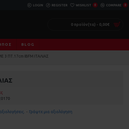
LOGIN
REGISTER
WISHLIST
0
COMPARE
0
0 προϊόν(τα) - 0,00€
ΚΉΠΟΣ
BLOG
 3 ΠΤ.17cm IBFM ΙΤΑΛΙΑΣ
ΛΙΑΣ
ες
20170
αξιολογήσεις.
-
Γράψτε μια αξιολόγηση