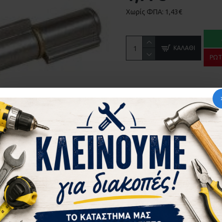
Χωρίς ΦΠΑ: 1,43€
ΚΑΛΆΘΙ
ΡΩΤ