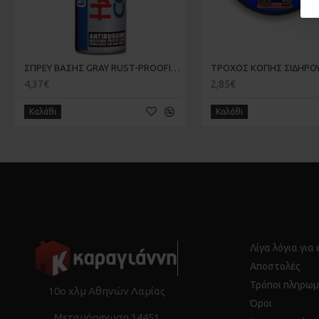
ΣΠΡΕΥ ΒΑΣΗΣ GRAY RUST-PROOFING 400ml
4,37€
2,85€
Καλάθι
Καλάθι
Λίγα λόγια για
Αποστολές
Τρόποι πληρωμ
10ο χλμ Αθηνών Λαμίας
Όροι
Μεταμόρφωση 14451