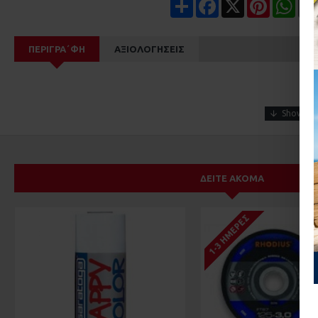
Share
Facebook
X
Pinterest
Wha
ΠΕΡΙΓΡΑ΄ΦΉ
ΑΞΙΟΛΟΓΉΣΕΙΣ
ΔΕΊΤΕ ΑΚΌΜΑ
1-3 ΗΜΈΡΕΣ