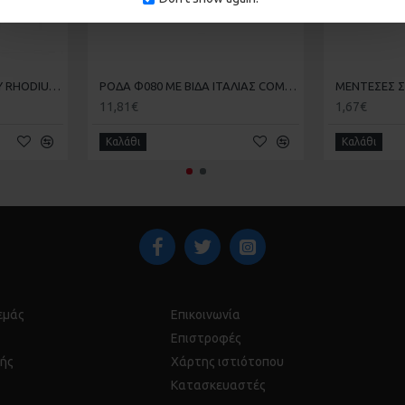
ΤΡΟΧΟΣ ΚΟΠΗΣ ΣΙΔΗΡΟΥ RHODIUS 230
ΡΟΔΑ Φ080 ΜΕ ΒΙΔΑ ΙΤΑΛΙΑΣ COMUNELLO ART300V
11,81€
1,67€
Καλάθι
Καλάθι
 εμάς
Επικοινωνία
Επιστροφές
ής
Χάρτης ιστιότοπου
Κατασκευαστές