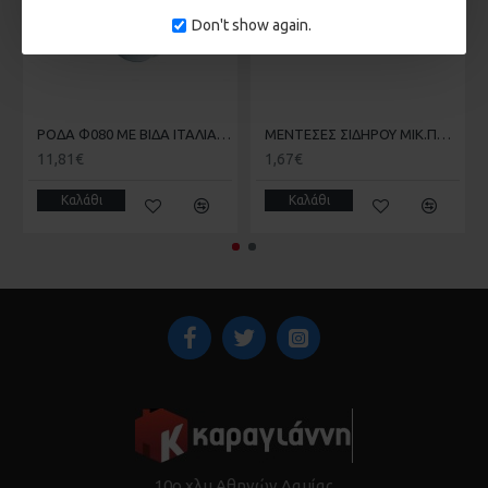
Don't show again.
ΡΟΔΑ Φ080 ΜΕ ΒΙΔΑ ΙΤΑΛΙΑΣ COMUNELLO ART300V
ΜΕΝΤΕΣΕΣ ΣΙΔΗΡΟΥ ΜΙΚ.ΠΤΕΡΑ 14cm COMUNELLO 402/14
11,81€
1,67€
Καλάθι
Καλάθι
10ο χλμ Αθηνών Λαμίας