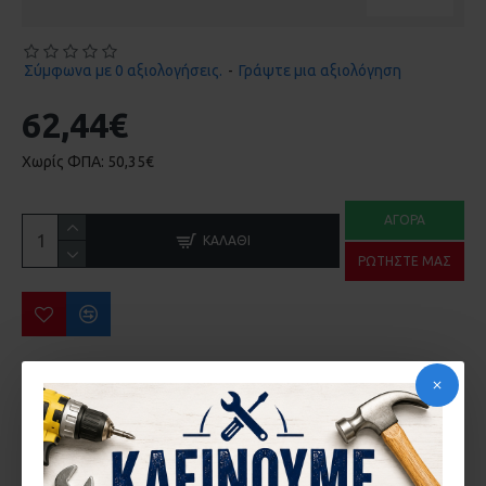
Σύμφωνα με 0 αξιολογήσεις.
-
Γράψτε μια αξιολόγηση
62,44€
Χωρίς ΦΠΑ: 50,35€
ΑΓΟΡΆ
ΚΑΛΆΘΙ
ΡΩΤΉΣΤΕ ΜΑΣ
ΠΕΡΙΣΣΌΤΕΡΑ ΑΠΌ ΤΗΝ ΙΔΙΑ ΜΆΡΚΑ
ΑΝΤΙΚΡΥΣΜΑ ΚΛΕΙΔΑΡΙΑΣ COMUNELLO 215 ΣΥΡΟΜΕΝΗΣ ΚΑΓΚΕΛΟΠΟΡΤΑΣ
ΚΛΕΙΔΑΡΙΑ COMMUNELO 215 ΓΑΝΤΖΟΥ ΣΥΡΟΜΕΝΗΣ ΑΥΛΟΠΟΡΤΑΣ ΜΕ ΠΕΙΡΟ
2,87€
32,62€