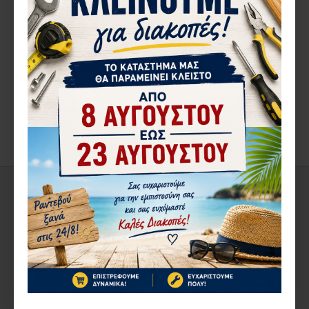
ΠΕΡΙΓΡΑ΄ΦΉ
ΑΞΙΟΛΟΓΉΣΕΙΣ
ΔΕΊΤΕ ΑΚΌΜΑ
ΑΠΌ ΤΟΝ ΊΔΙΟ ΚΑΤΑΣΚΕΥΑΣΤΉ
ΣΤΗΝ ΄ΙΔΙΑ ΚΑΤΗΓΟΡΊΑ
1-3 ΗΜΈΡΕΣ