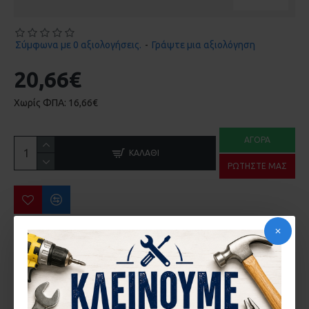
Σύμφωνα με 0 αξιολογήσεις.
-
Γράψτε μια αξιολόγηση
20,66€
Χωρίς ΦΠΑ: 16,66€
ΑΓΟΡΆ
ΚΑΛΆΘΙ
ΡΩΤΉΣΤΕ ΜΑΣ
ΠΕΡΙΣΣΌΤΕΡΑ ΑΠΌ ΤΗΝ ΙΔΙΑ ΜΆΡΚΑ
ΑΝΤΙΚΡΥΣΜΑ ΚΛΕΙΔΑΡΙΑΣ COMUNELLO 215 ΣΥΡΟΜΕΝΗΣ ΚΑΓΚΕΛΟΠΟΡΤΑΣ
ΚΛΕΙΔΑΡΙΑ COMMUNELO 215 ΓΑΝΤΖΟΥ ΣΥΡΟΜΕΝΗΣ ΑΥΛΟΠΟΡΤΑΣ ΜΕ ΠΕΙΡΟ
2,87€
32,62€