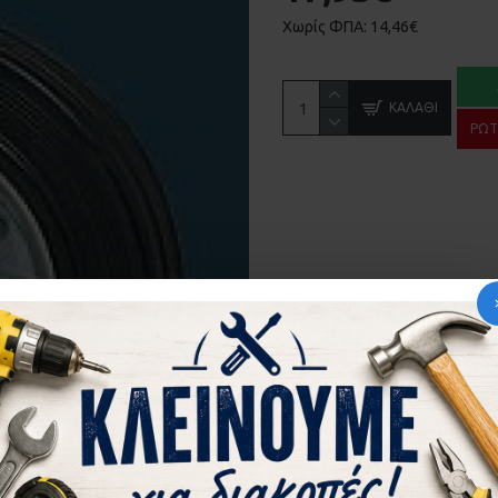
Χωρίς ΦΠΑ: 14,46€
ΚΑΛΆΘΙ
ΡΩΤ