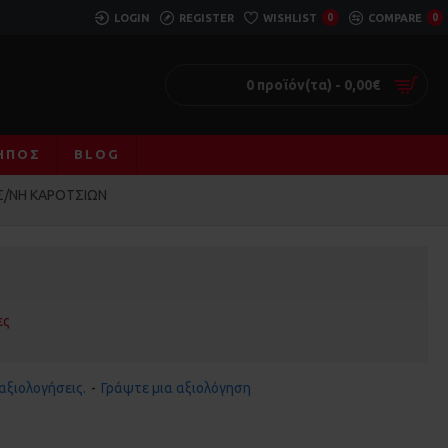
LOGIN
REGISTER
WISHLIST
0
COMPARE
0
0 προϊόν(τα) - 0,00€
ΚΉΠΟΣ
BLOG
ΙΣ/ΝΗ ΚΑΡΟΤΣΙΩΝ
ες
αξιολογήσεις.
-
Γράψτε μια αξιολόγηση