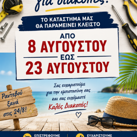
tsApp
Email
 180mm, μαύρο λάστιχο με μεταλλική ζάντα, μακαρωνοτό
ΣΤΗΝ ΄ΙΔΙΑ ΚΑΤΗΓΟΡΊΑ