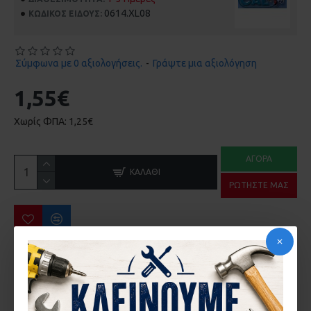
0614.XL08
ΚΩΔΙΚΌΣ ΕΊΔΟΥΣ:
Σύμφωνα με 0 αξιολογήσεις.
-
Γράψτε μια αξιολόγηση
1,55€
Χωρίς ΦΠΑ: 1,25€
ΑΓΟΡΆ
ΚΑΛΆΘΙ
ΡΩΤΉΣΤΕ ΜΑΣ
ΠΕΡΙΣΣΌΤΕΡΑ ΑΠΌ ΤΗΝ ΙΔΙΑ ΜΆΡΚΑ
ΑΣΦΑΛΕΙΑ C.E.CAL ΑΝΟΙΓ/ΝΩΝ
ΑΣΦΑΛΕΙΑ EUROPA CAL ΑΝΟΙΓΟΜΕΝΩΝ