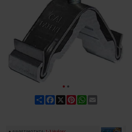
Share
Facebook
X
Pinterest
WhatsApp
Email
1-3 Ημέρες
ΔΙΑΘΕΣΙΜΌΤΗΤΑ: