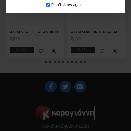
Don't show again.
ΑΣΦΑΛΕΙΑ C.E.CAL ΑΝΟΙΓ/ΝΩΝ
ΑΣΦΑΛΕΙΑ EUROPA CAL ΑΝΟΙΓΟΜΕΝΩΝ
2,21€
2,47€
Καλάθι
Καλάθι
10ο χλμ Αθηνών Λαμίας