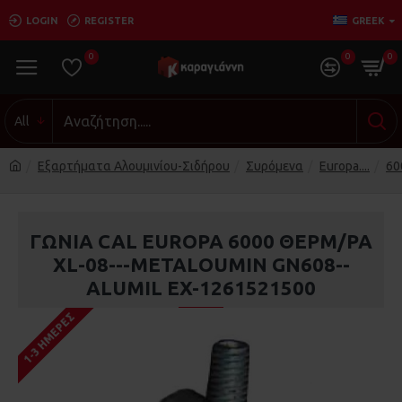
LOGIN
REGISTER
GREEK
0
0
0
All
Εξαρτήματα Αλουμινίου-Σιδήρου
Συρόμενα
Europa....
60
ΓΩΝΙΑ CAL EUROPA 6000 ΘΕΡΜ/ΡΑ
XL-08---METALOUMIN GN608--
ALUMIL EX-1261521500
1-3 ΗΜΈΡΕΣ