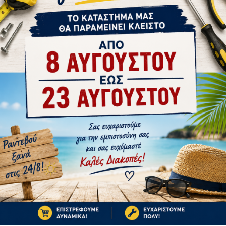
tsApp
Email
Ή
1-3 ΗΜΈΡΕΣ