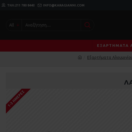
ΤΗΛ:211 780 8440
INFO@KARAGIANNI.COM
All
ΕΞΑΡΤΉΜΑΤΑ 
Εξαρτήματα Αλουμινίο
ΛΑ
1-3 ΗΜΈΡΕΣ