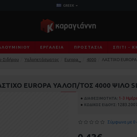
GREEK
ΑΛΟΥΜΙΝΊΟΥ
ΕΡΓΑΛΕΊΑ
ΠΡΟΣΤΑΣΊΑ
ΣΠΊΤΙ - 
υ-Σιδήρου
Υαλοπετάσματος
Europa._
4000
ΛΑΣΤΙΧΟ EUROPA 
ΣΤΙΧΟ EUROPA ΥΑΛΟΠ/ΤΟΣ 4000 ΨΙΛΟ S
1-3 Ημέρ
ΔΙΑΘΕΣΙΜΌΤΗΤΑ:
1283.200
ΚΩΔΙΚΌΣ ΕΊΔΟΥΣ:
Σύμφωνα με 0 