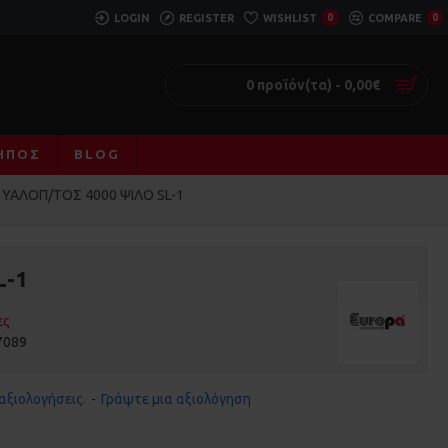
LOGIN
REGISTER
WISHLIST
0
COMPARE
0
0 προϊόν(τα) - 0,00€
ΚΉΠΟΣ
BLOG
ΥΑΛΟΠ/ΤΟΣ 4000 ΨΙΛΟ SL-1
L-1
ες
7089
αξιολογήσεις.
-
Γράψτε μια αξιολόγηση