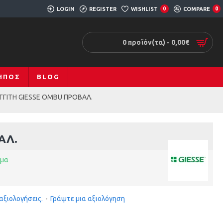
LOGIN
REGISTER
WISHLIST
0
COMPARE
0
0 προϊόν(τα) - 0,00€
ΚΉΠΟΣ
BLOG
ΓΙΤΗ GIESSE OMBU ΠΡΟΒΑΛ.
ΑΛ.
εμα
αξιολογήσεις.
-
Γράψτε μια αξιολόγηση