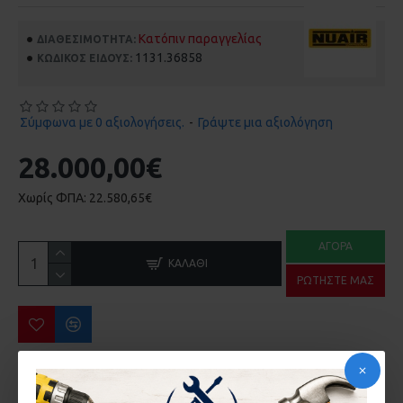
Κατόπιν παραγγελίας
ΔΙΑΘΕΣΙΜΌΤΗΤΑ:
1131.36858
ΚΩΔΙΚΌΣ ΕΊΔΟΥΣ:
Σύμφωνα με 0 αξιολογήσεις.
-
Γράψτε μια αξιολόγηση
28.000,00€
Χωρίς ΦΠΑ: 22.580,65€
ΑΓΟΡΆ
ΚΑΛΆΘΙ
ΡΩΤΉΣΤΕ ΜΑΣ
ΠΕΡΙΣΣΌΤΕΡΑ ΑΠΌ ΤΗΝ ΙΔΙΑ ΜΆΡΚΑ