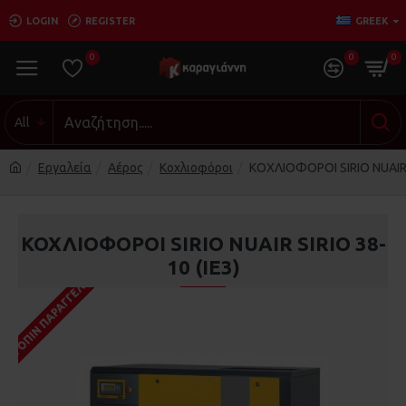
LOGIN
REGISTER
GREEK
0
0
0
All
Εργαλεία
Αέρος
Κοχλιοφόροι
ΚΟΧΛΙΟΦΟΡΟΙ SIRIO NUAIR S
ΚΟΧΛΙΟΦΟΡΟΙ SIRIO NUAIR SIRIO 38-
10 (IE3)
ΚΑΤΌΠΙΝ ΠΑΡΑΓΓΕΛΊΑΣ