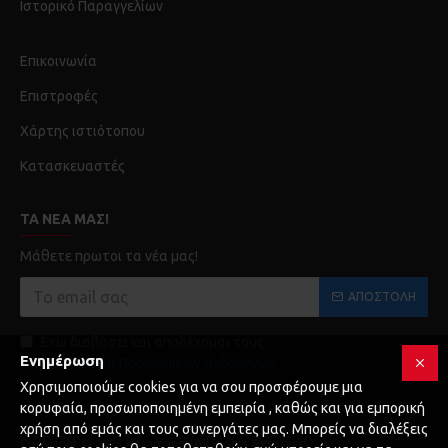
Ιστορικό Παραγγελίων
Επικοινωνία
Επιστροφές
Χάρτης ιστιότοπου
Κατασκευαστές
ΤΑ ΝΈΑ ΜΑΣ!
Μάθετε πρωτοι τα νέα μας!
ΑΠΟΣΤΟΛΉ
Έχω διαβάσει και αποδέχομαι τους
Ενημέρωση
Προστασία Προσωπικών Δεδομένων
Χρησιμοποιούμε cookies για να σου προσφέρουμε μια
κορυφαία, προσωποποιημένη εμπειρία , καθώς και για εμπορική
χρήση από εμάς και τους συνεργάτες μας. Μπορείς να διαλέξεις
Copyright © 2025 Karagianni, All Rights Reserved