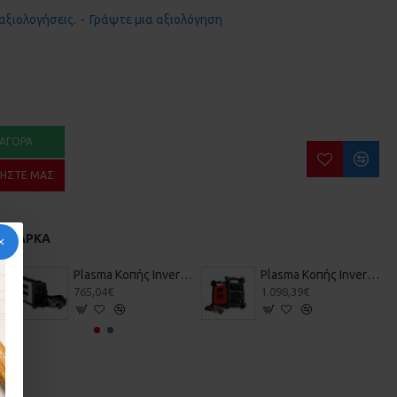
αξιολογήσεις.
-
Γράψτε μια αξιολόγηση
ΑΓΟΡΆ
ΉΣΤΕ ΜΑΣ
Α ΜΆΡΚΑ
ITAL MODULAR 230
Plasma Κοπής Inverter 40A TELWIN INFINITY PLASMA 40
Plasma Κοπής Inverter TELWIN TECHNOLOGY PLASMA 41 XT
765,04€
1.098,39€