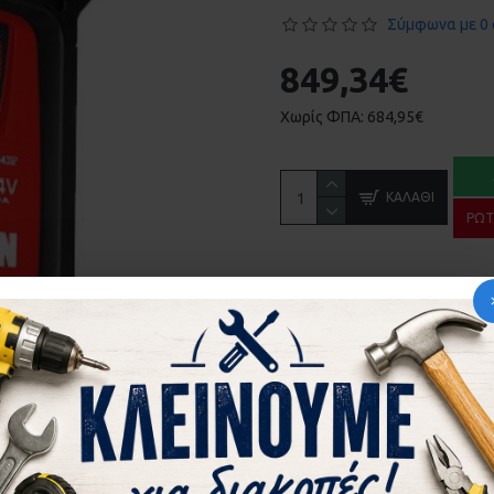
Σύμφωνα με 0 
849,34€
Χωρίς ΦΠΑ: 684,95€
ΚΑΛΆΘΙ
ΡΩΤ
ΠΕΡΙΣΣΌΤΕΡΑ ΑΠΌ ΤΗΝ ΙΔΙ
MONOΦΑΣΙΚΗ ΜΗΧΑΝΗ ΠΟΝΤΑΣ TELWIN DIG
1.117,12€