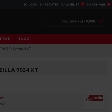
LOGIN
REGISTER
WISHLIST
0
COMPARE
0
0 προϊόν(τα) - 0,00€
ΚΉΠΟΣ
BLOG
STARTZILLA 9024 XT
ILLA 9024 XT
Ή
ρες
525