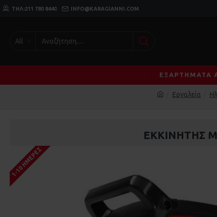
ΤΗΛ:211 780 8440
INFO@KARAGIANNI.COM
All
ΕΞΑΡΤΉΜΑΤΑ 
Εργαλεία
Ηλ
ΕΚΚΙΝΗΤΉΣ Μ
1-10 ΗΜΈΡΕΣ