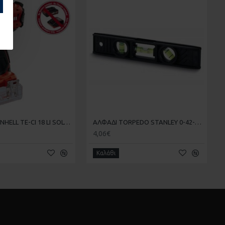
ΑΣ
1
ΚΑΤΣΑΒΙΔΙ EINHELL TE-CI 18 LI SOLO 4510023
ΑΛΦΑΔΙ TORPEDO STANLEY 0-42-294 3ΜΑΤΙΑ 20CM
4,06€
Καλάθι