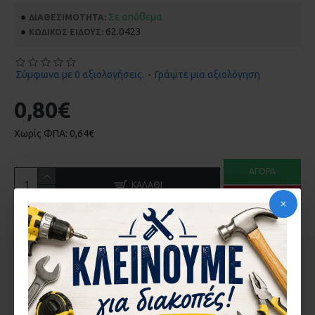
Σε απόθεμα
ΔΙΑΘΕΣΙΜΌΤΗΤΑ:
62.0423
ΚΩΔΙΚΌΣ ΕΊΔΟΥΣ:
Σύμφωνα με 0 αξιολογήσεις.
-
Γράψτε μια αξιολόγηση
0,80€
Χωρίς ΦΠΑ: 0,64€
ΑΓΟΡΆ
ΚΑΛΆΘΙ
ΡΩΤΉΣΤΕ ΜΑΣ
ΠΕΡΙΓΡΑ΄ΦΉ