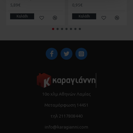
5,89€
0,95€
Καλάθι
Καλάθι
10ο χλμ Αθηνών Λαμίας
Μεταμόρφωση 14451
τηλ 2117808440
info@karagianni.com