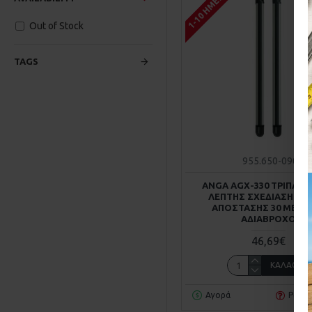
1-10 ΗΜΈΡΕΣ
Out of Stock
TAGS
955.650-090
ANGA AGX-330 ΤΡΙΠΛΌ
ΛΕΠΤΉΣ ΣΧΕΔΊΑΣΗΣ 5
ΑΠΌΣΤΑΣΗΣ 30 ΜΈΤΡ
ΑΔΙΆΒΡΟΧΟ
46,69€
ΚΑΛΆΘΙ
Αγορά
Ρωτή