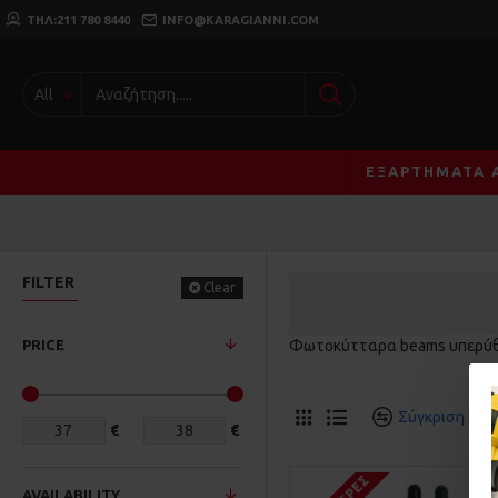
ΤΗΛ:211 780 8440
INFO@KARAGIANNI.COM
All
ΕΞΑΡΤΉΜΑΤΑ 
FILTER
Clear
PRICE
Φωτοκύτταρα beams υπερύθρ
Σύγκριση Προ
€
€
AVAILABILITY