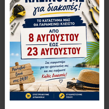
Einhell
503.4340425
Einhell
0503.4330937
ΔΙΣΚΟΠΡΙΟΝΟ EINHELL TC-
ΔΙΣΚΟΠΡΙΟΝΟ EINHELL TH-
TS210 4340425
CS 1400/1 1400W (4330937)
187,80€
67,48€
ΚΑΛΆΘΙ
ΚΑΛΆΘΙ
Αγορά
Αγορά
ΚΑΤΌΠΙΝ ΠΑΡΑΓΓΕΛΊΑΣ
1-10 ΗΜΈΡΕΣ
Einhell
503.14000
Einhell
503.14003