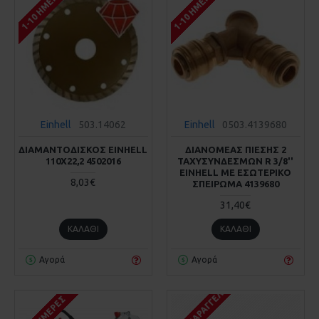
1-10 ΗΜΈΡΕΣ
1-10 ΗΜΈΡΕΣ
Einhell
503.14062
Einhell
0503.4139680
ΔΙΑΜΑΝΤΟΔΙΣΚΟΣ EINHELL
ΔΙΑΝΟΜΕΑΣ ΠΙΕΣΗΣ 2
110Χ22,2 4502016
ΤΑΧΥΣΥΝΔΕΣΜΩΝ R 3/8''
EINHELL ΜΕ ΕΣΩΤΕΡΙΚΟ
8,03€
ΣΠΕΙΡΩΜΑ 4139680
31,40€
ΚΑΛΆΘΙ
ΚΑΛΆΘΙ
Αγορά
Αγορά
ΚΑΤΌΠΙΝ ΠΑΡΑΓΓΕΛΊΑΣ
1-10 ΗΜΈΡΕΣ