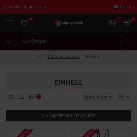
LOGIN
REGISTER
GREEK
0
0
0
All
Κατασκευαστής
Einhell
EINHELL
0
LOAD PREVIOUS PRODUCTS