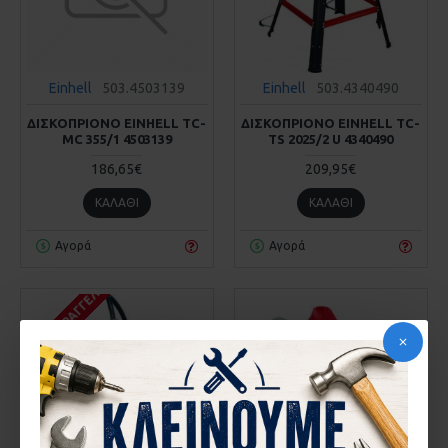
Einhell
503.4503139
Einhell
503.4340490
ΔΙΣΚΟΠΡΙΟΝΟ EINHELL TC-
ΔΙΣΚΟΠΡΙΟΝΟ EINHELL TC-
MC 355/1 4503139
TS 2025/2 U 4340490
186,65€
209,95€
ΚΑΛΆΘΙ
ΚΑΛΆΘΙ
Αγορά
Αγορά
ΚΑΤΌΠΙΝ ΠΑΡΑΓΓΕΛΊΑΣ