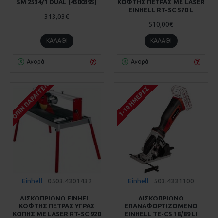
SM 2534/1 DUAL (4300395)
ΚΟΦΤΗΣ ΠΕΤΡΑΣ ΜΕ LASER
EINHELL RT-SC 570 L
313,03€
510,00€
ΚΑΛΆΘΙ
ΚΑΛΆΘΙ
Αγορά
Αγορά
ΚΑΤΌΠΙΝ ΠΑΡΑΓΓΕΛΊΑΣ
1-10 ΗΜΈΡΕΣ
Einhell
0503.4301432
Einhell
503.4331100
ΔΙΣΚΟΠΡΙΟΝΟ EINHELL
ΔΙΣΚΟΠΡΙΟΝΟ
ΚΟΦΤΗΣ ΠΕΤΡΑΣ ΥΓΡΑΣ
ΕΠΑΝΑΦΟΡΤΙΖΟΜΕΝΟ
ΚΟΠΗΣ ΜΕ LASER RT-SC 920
EINHELL TE-CS 18/89 LI