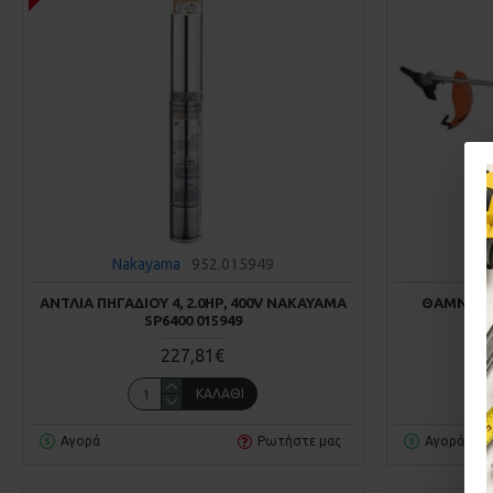
Nakayama
952.015949
N
ΑΝΤΛΙΑ ΠΗΓΑΔΙΟΥ 4, 2.0ΗΡ, 400V NAKAYAMA
ΘΑΜΝΟΚΟ
SP6400 015949
NAK
227,81€
ΚΑΛΆΘΙ
Αγορά
Ρωτήστε μας
Αγορά