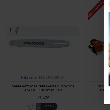
ΚΑΤΌΠΙΝ ΠΑΡΑΓΓΕΛΊΑΣ
Nakayama
952.0306520151
N
ΛΑΜΑ ΑΛΥΣΙΔΑΣ NAKAYAMA 0306520151
ΠΟΛΥΜΗ
ΑΛΥΣΟΠΡΊΟΝΟΥ (25CM)
NAKAY
17,47€
ΚΑΛΆΘΙ