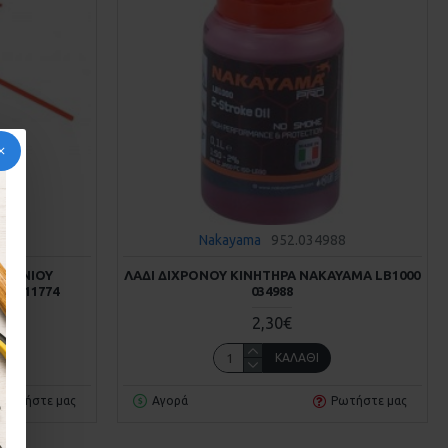
74
Nakayama
952.034988
ΥΜΙΝΙΟΥ
ΛΑΔΙ ΔΙΧΡΟΝΟΥ ΚΙΝΗΤΗΡΑ NAKAYAMA LB1000
0 011774
034988
2,30€
ΚΑΛΆΘΙ
Ρωτήστε μας
Αγορά
Ρωτήστε μας