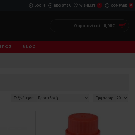
LOGIN
REGISTER
WISHLIST
0
COMPARE
0
0 προϊόν(τα) - 0,00€
ΚΉΠΟΣ
BLOG
Ταξινόμηση:
Εμφάνιση: