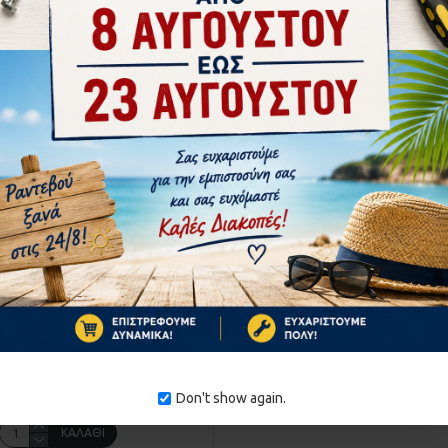
akayama
952.054115
ΧΑΝΗΜΑ ΒΕΝΖΙΝΗΣ 4 ΣΕ 1
AMA PRO PS5170 054115
219,00€
Don't show again.
ΚΑΛΆΘΙ