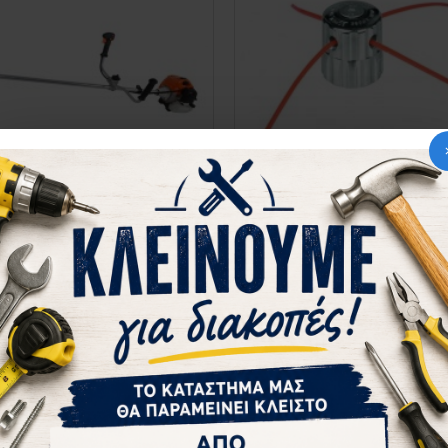
akayama
952.024255
Nakayama
952.0117
ΠΤΙΚΟ ΒΕΝΖΙΝΗΣ 62CC 3ΗΡ
ΚΕΦΑΛΗ ΜΕΣΙΝΕΖΑΣ ΑΛΟ
AYAMA PB6210 024255
UNIVERSAL NAKAYAMA PB30
165,00€
8,41€
ΚΑΛΆΘΙ
ΚΑΛΆΘΙ
Ρωτήστε μας
Αγορά