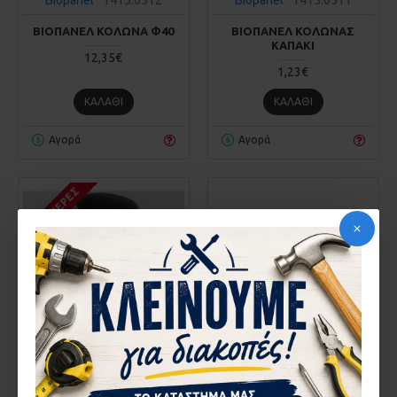
ΒΙΟΠΑΝΕΛ ΚΟΛΩΝΑ Φ40
ΒΙΟΠΑΝΕΛ ΚΟΛΩΝΑΣ
ΚΑΠΑΚΙ
12,35€
1,23€
ΚΑΛΆΘΙ
ΚΑΛΆΘΙ
Αγορά
Αγορά
1-3 ΗΜΈΡΕΣ
Biopanel
1415.0630
Biopanel
1415.0500
ΒΙΟΠΑΝΕΛ ΚΟΛΩΝΑΣ
ΒΙΟΠΑΝΕΛ ΚΟΥΠΑΣΤΗ Φ50