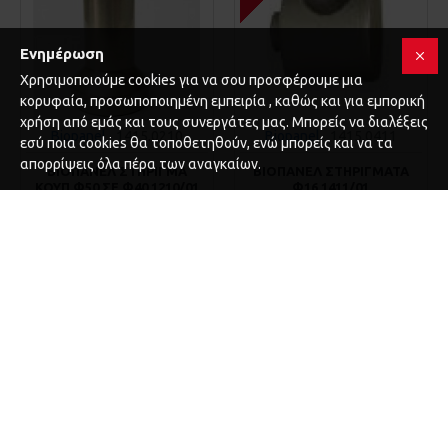
Ενημέρωση
Χρησιμοποιούμε cookies για να σου προσφέρουμε μια
κορυφαία, προσωποποιημένη εμπειρία , καθώς και για εμπορική
χρήση από εμάς και τους συνεργάτες μας. Μπορείς να διαλέξεις
Biopanel
1415.0210
Biopanel
1415.0411
εσύ ποια cookies θα τοποθετηθούν, ενώ μπορείς και να τα
απορρίψεις όλα πέρα των αναγκαίων.
ΒΙΟΠΑΝΕΛ ΣΤΗΡΙΓΜΑ
ΒΙΟΠΑΝΕΛ ΣΤΗΡΙΓΜΑΤΑ
ΚΟΥΠ.Φ50 ΣΕ Φ40 1210/01
Φ16 1411/01
12,50€
1,12€
ΚΑΛΆΘΙ
ΚΑΛΆΘΙ
Αγορά
Αγορά
1-3 ΗΜΈΡΕΣ
1-3 ΗΜΈΡΕΣ