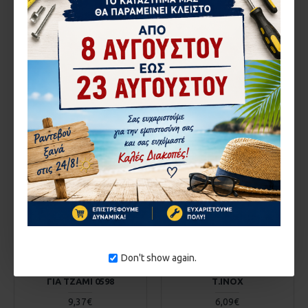
ΜΕΣΣΑΙΟ 1630
8,33€
4,92€
ΚΑΛΆΘΙ
ΚΑΛΆΘΙ
Αγορά
Αγορά
ΚΑΤΌΠΙΝ ΠΑΡΑΓΓΕΛΊΑΣ
Biopanel
1415.0598
Biopanel
1415.0655
Don't show again.
ΒΙΟΠΑΝΕΛ ΚΟΥΠΑΣΤΗ Φ50
ΒΙΟΠΑΝΕΛ ΜΕΝΤΕΣΕΣ
ΓΙΑ ΤΖΑΜΙ 0598
Τ.ΙΝΟΧ
9,37€
6,09€