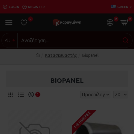
LOGIN
REGISTER
GREEK
0
0
0
All
Κατασκευαστής
Biopanel
BIOPANEL
0
1-3 ΗΜΈΡΕΣ